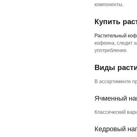
компоненты.
Купить рас
Растительный коф
кофеина, следит з
употребления.
Виды раст
В ассортименте п
Ячменный на
Классический вари
Кедровый на