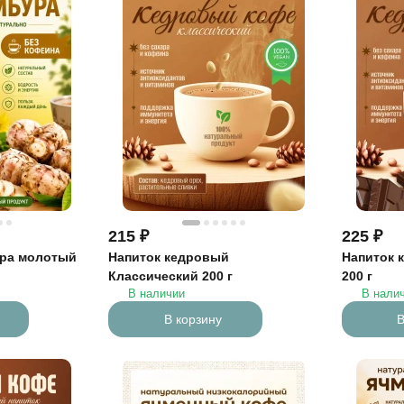
215
₽
225
₽
ура молотый
Напиток кедровый
Напиток 
Классический 200 г
200 г
В наличии
В нали
В корзину
В