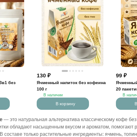
130
₽
99
₽
3в1 без
Ячменный напиток без кофеина
Ячменный
100 г
20 пакети
В наличии
В нали
В корзину
В
е
— это натуральная альтернатива классическому кофе без 
питки обладают насыщенным вкусом и ароматом, помогают р
В составе только растительные ингредиенты: ячмень, топи