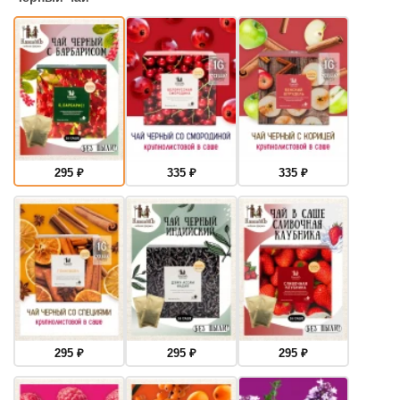
295
₽
335
₽
335
₽
295
₽
295
₽
295
₽