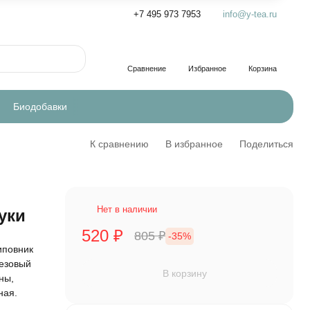
+7 495 973 7953
info@y-tea.ru
Сравнение
Избранное
Корзина
Биодобавки
К сравнению
В избранное
Поделиться
Нет в наличии
уки
520
₽
805
₽
-35%
иповник
резовый
В корзину
ны,
ная.