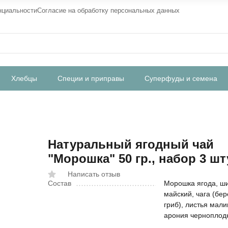
нциальности
Согласие на обработку персональных данных
Хлебцы
Специи и приправы
Суперфуды и семена
Натуральный ягодный чай
"Морошка" 50 гр., набор 3 шт
Написать отзыв
Состав
Морошка ягода, ш
майский, чага (бе
гриб), листья мали
арония черноплод