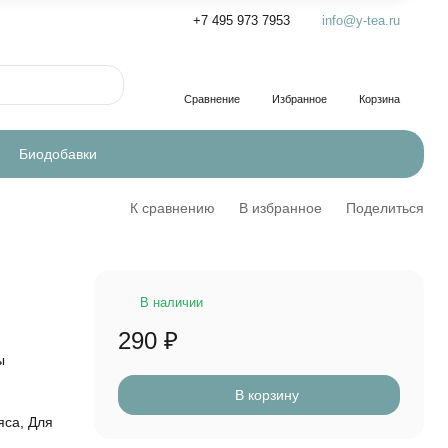
+7 495 973 7953
info@y-tea.ru
Сравнение
Избранное
Корзина
Биодобавки
К сравнению
В избранное
Поделиться
В наличии
290
₽
ы
В корзину
яса, Для