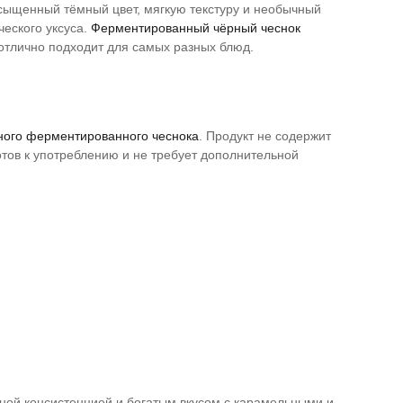
сыщенный тёмный цвет, мягкую текстуру и необычный
ческого уксуса.
Ферментированный чёрный чеснок
 отлично подходит для самых разных блюд.
ого ферментированного чеснока
. Продукт не содержит
отов к употреблению и не требует дополнительной
зной консистенцией и богатым вкусом с карамельными и