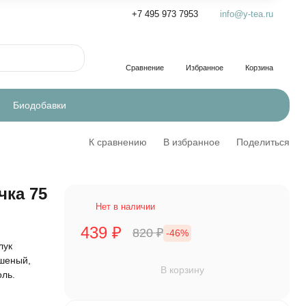
+7 495 973 7953
info@y-tea.ru
Сравнение
Избранное
Корзина
Биодобавки
К сравнению
В избранное
Поделиться
чка 75
Нет в наличии
439
₽
820
₽
-46%
лук
ушеный,
В корзину
оль.