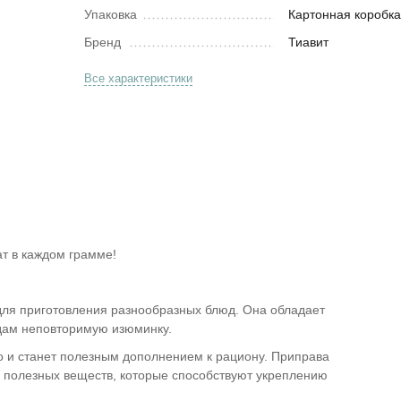
Упаковка
Картонная коробк
Бренд
Тиавит
Все характеристики
т в каждом грамме!
ля приготовления разнообразных блюд. Она обладает
дам неповторимую изюминку.
но и станет полезным дополнением к рациону. Приправа
х полезных веществ, которые способствуют укреплению