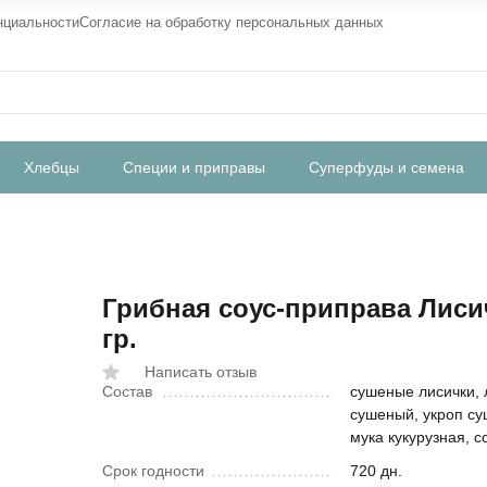
нциальности
Согласие на обработку персональных данных
Хлебцы
Специи и приправы
Суперфуды и семена
Грибная соус-приправа Лиси
гр.
Написать отзыв
Состав
сушеные лисички, 
сушеный, укроп с
мука кукурузная, с
Срок годности
720 дн.