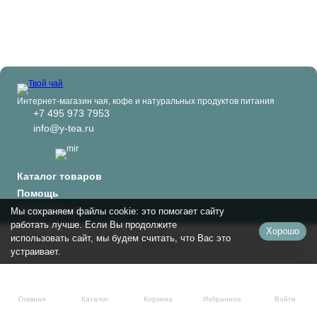
Интернет-магазин чая, кофе и натуральных продуктов питания
+7 495 973 7953
info@y-tea.ru
Каталог товаров
Помощь
Информация
Мы сохраняем файлы cookie: это помогает сайту
Политика персональных данных
работать лучше. Если Вы продолжите
Хорошо
© 2024-2026 Твой чай
использовать сайт, мы будем считать, что Вас это
В корзину
устраивает.
Главная
Каталог
Корзина
Избранное
Войти