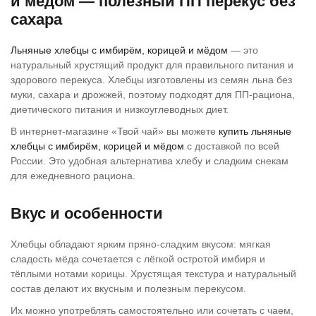
и мёдом — полезный ПП перекус без
сахара
Льняные хлебцы с имбирём, корицей и мёдом
— это
натуральный хрустящий продукт для правильного питания и
здорового перекуса. Хлебцы изготовлены из семян льна без
муки, сахара и дрожжей, поэтому подходят для ПП-рациона,
диетического питания и низкоуглеводных диет.
В интернет-магазине «Твой чай» вы можете
купить льняные
хлебцы с имбирём, корицей и мёдом
с доставкой по всей
России. Это удобная альтернатива хлебу и сладким снекам
для ежедневного рациона.
Вкус и особенности
Хлебцы обладают ярким пряно-сладким вкусом: мягкая
сладость мёда сочетается с лёгкой остротой имбиря и
тёплыми нотами корицы. Хрустящая текстура и натуральный
состав делают их вкусным и полезным перекусом.
Их можно употреблять самостоятельно или сочетать с чаем,