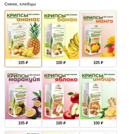
Снеки, хлебцы
105
₽
100
₽
105
₽
105
₽
100
₽
100
₽