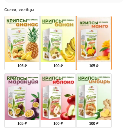
Снеки, хлебцы
105
₽
100
₽
105
₽
105
₽
100
₽
100
₽