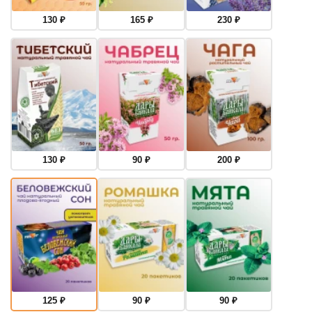
130
₽
165
₽
230
₽
130
₽
90
₽
200
₽
125
₽
90
₽
90
₽