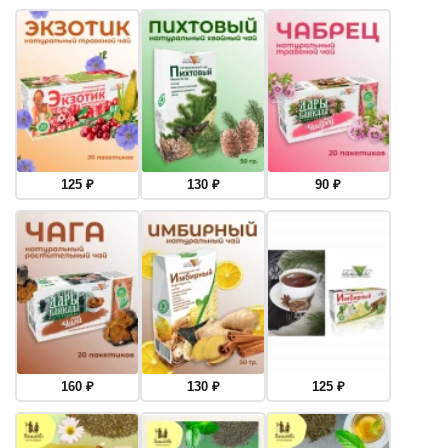
125
₽
130
₽
90
₽
160
₽
130
₽
125
₽