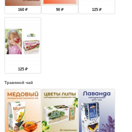
160
₽
90
₽
125
₽
125
₽
Травяной чай