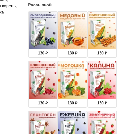
Рассыпной
н корень,
ка
130
₽
130
₽
130
₽
130
₽
130
₽
130
₽