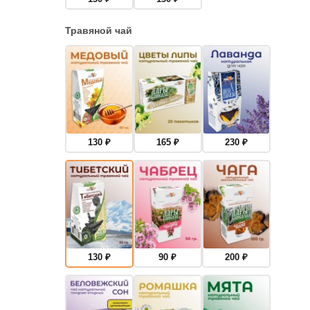
Травяной чай
130
₽
165
₽
230
₽
130
₽
90
₽
200
₽