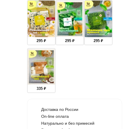
295
₽
295
₽
295
₽
335
₽
Доставка по России
On-line оплата
Натурально и без примесей