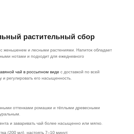
альный растительный сбор
 с женьшенем и лесными растениями. Напиток обладает
ными нотами и подходит для ежедневного
равяной чай в россыпном виде
с доставкой по всей
у и регулировать его насыщенность.
точными оттенками ромашки и тёплыми древесными
туральным.
нта и заваривать чай более насыщенно или мягко.
ка (200 мл), настоять 7–10 минут.