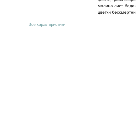
малина лист, бада
цветки бессмертни
Все характеристики