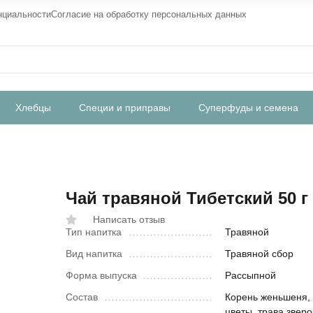
нциальности
Согласие на обработку персональных данных
Хлебцы
Специи и приправы
Суперфуды и семена
Чай травяной Тибетский 50 г
Написать отзыв
Тип напитка
Травяной
Вид напитка
Травяной сбор
Форма выпуска
Рассыпной
Состав
Корень женьшеня,
цветы, трава зверо