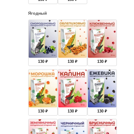
Ягодный
130
₽
130
₽
130
₽
130
₽
130
₽
130
₽