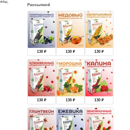
яты,
Рассыпной
130
₽
130
₽
130
₽
130
₽
130
₽
130
₽