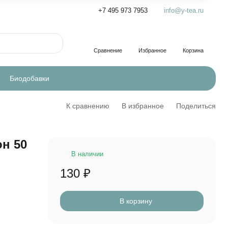
+7 495 973 7953
info@y-tea.ru
Сравнение
Избранное
Корзина
Биодобавки
К сравнению
В избранное
Поделиться
н 50
В наличии
130
₽
В корзину