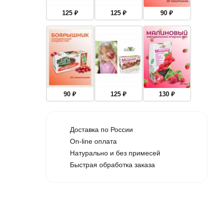
125
₽
125
₽
90
₽
90
₽
125
₽
130
₽
Доставка по России
On-line оплата
Натурально и без примесей
Быстрая обработка заказа