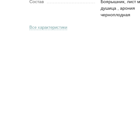
Состав
Боярышник, лист м
душица , арония
черноплодная
Все характеристики