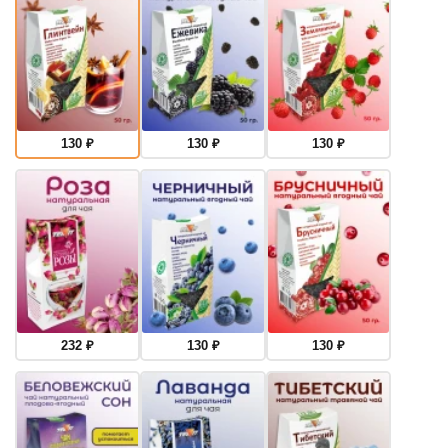
130
₽
130
₽
130
₽
232
₽
130
₽
130
₽