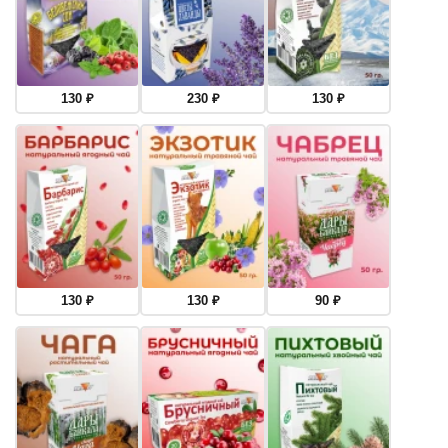
130
₽
230
₽
130
₽
130
₽
130
₽
90
₽